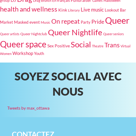
Fundraiser
group
En français
Halloween
Drag Brunch
Games
health and wellness
Live music
Kink
Lookout Bar
Literary
Queer
On repeat
Pride
Masked event
Party
Market
Music
Queer Nightlife
Queer Nightclub
Queer artists
Queer seniors
Queer space
Social
Trans
Sex Positive
Theatre
Virtual
Workshop
Youth
Women
SOYEZ SOCIAL AVEC
NOUS
Tweets by max_ottawa
CONTACTEZ