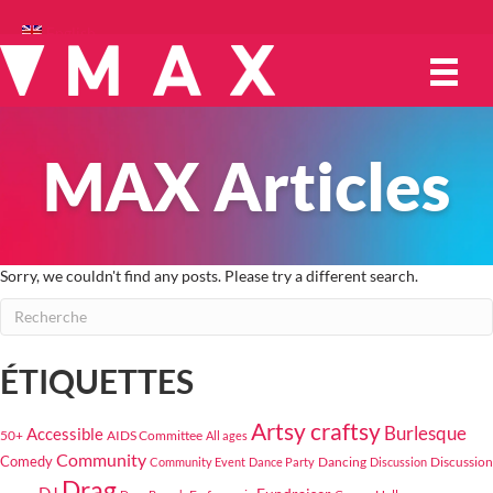
English
MAX Articles
Sorry, we couldn't find any posts. Please try a different search.
ÉTIQUETTES
Artsy craftsy
Burlesque
Accessible
50+
AIDS Committee
All ages
Community
Comedy
Dancing
Discussion
Community Event
Dance Party
Discussion
Drag
DJ