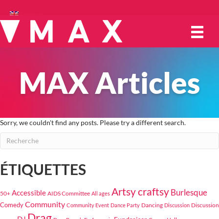
English
MAX Articles
Sorry, we couldn't find any posts. Please try a different search.
ÉTIQUETTES
Artsy craftsy
Burlesque
Accessible
50+
AIDS Committee
All ages
Community
Comedy
Dancing
Discussion
Community Event
Dance Party
Discussion
Drag
DJ