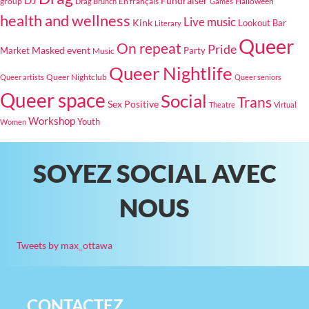
Fundraiser
group
En français
Halloween
Drag Brunch
Games
health and wellness
Live music
Kink
Lookout Bar
Literary
Queer
On repeat
Pride
Masked event
Party
Market
Music
Queer Nightlife
Queer Nightclub
Queer artists
Queer seniors
Queer space
Social
Trans
Sex Positive
Theatre
Virtual
Workshop
Youth
Women
SOYEZ SOCIAL AVEC
NOUS
Tweets by max_ottawa
CONTACTEZ