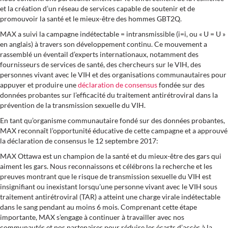
et la création d’un réseau de services capable de soutenir et de
promouvoir la santé et le mieux-être des hommes GBT2Q.
MAX a suivi la campagne indétectable = intransmissible (i=i, ou « U = U »
en anglais) à travers son développement continu. Ce mouvement a
rassemblé un éventail d’experts internationaux, notamment des
fournisseurs de services de santé, des chercheurs sur le VIH, des
personnes vivant avec le VIH et des organisations communautaires pour
appuyer et produire une
déclaration de consensus
fondée sur des
données probantes sur l’efficacité du traitement antirétroviral dans la
prévention de la transmission sexuelle du VIH.
En tant qu’organisme communautaire fondé sur des données probantes,
MAX reconnaît l’opportunité éducative de cette campagne et a approuvé
la déclaration de consensus le 12 septembre 2017:
MAX Ottawa est un champion de la santé et du mieux-être des gars qui
aiment les gars. Nous reconnaissons et célébrons la recherche et les
preuves montrant que le risque de transmission sexuelle du VIH est
insignifiant ou inexistant lorsqu’une personne vivant avec le VIH sous
traitement antirétroviral (TAR) a atteint une charge virale indétectable
dans le sang pendant au moins 6 mois. Comprenant cette étape
importante, MAX s’engage à continuer à travailler avec nos
communautés et nos partenaires pour réduire les écarts d’accès à la