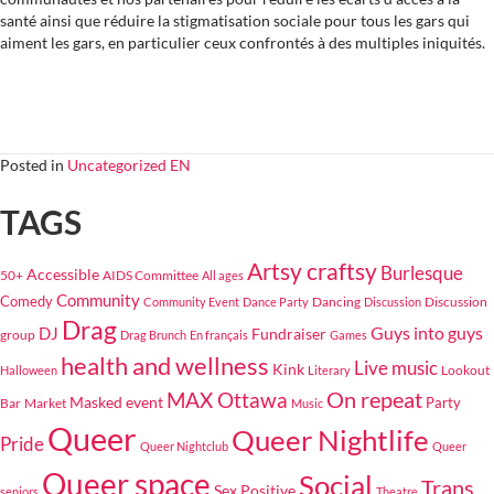
santé ainsi que réduire la stigmatisation sociale pour tous les gars qui
aiment les gars, en particulier ceux confrontés à des multiples iniquités.
Posted in
Uncategorized EN
TAGS
Artsy craftsy
Burlesque
Accessible
50+
AIDS Committee
All ages
Community
Comedy
Dancing
Discussion
Community Event
Dance Party
Discussion
Drag
Guys into guys
DJ
Fundraiser
group
Drag Brunch
En français
Games
health and wellness
Live music
Kink
Lookout
Halloween
Literary
On repeat
MAX Ottawa
Masked event
Bar
Market
Party
Music
Queer
Queer Nightlife
Pride
Queer Nightclub
Queer
Queer space
Social
Trans
Sex Positive
seniors
Theatre